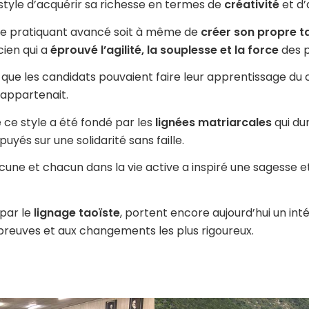
 style d’acquérir sa richesse en termes de
créativité
et d’
e le pratiquant avancé soit à même de
créer son propre t
cien qui a
éprouvé l’agilité, la souplesse et la force
des p
que les candidats pouvaient faire leur apprentissage du c
n appartenait.
e ce style a été fondé par les
lignées matriarcales
qui du
yés sur une solidarité sans faille.
ne et chacun dans la vie active a inspiré une sagesse e
 par le
lignage taoïste
, portent encore aujourd’hui un int
reuves et aux changements les plus rigoureux.